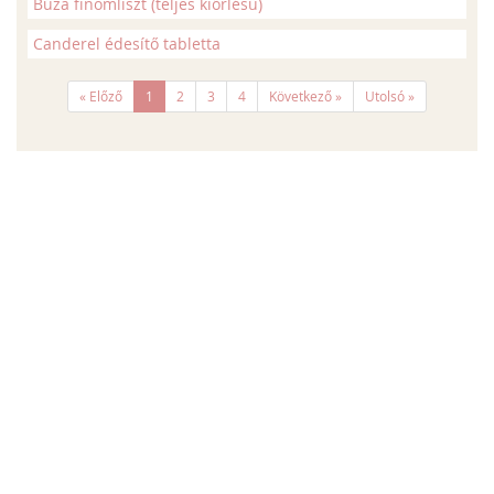
Búza finomliszt (teljes kiőrlésű)
Canderel édesítő tabletta
« Előző
1
2
3
4
Következő »
Utolsó »