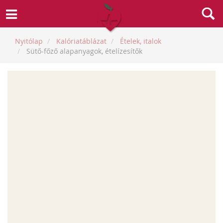
Nyitólap
Kalóriatáblázat
Ételek, italok
Sütő-főző alapanyagok, ételízesítők