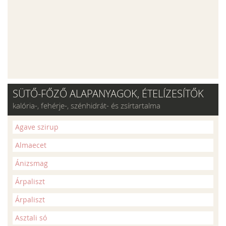
SÜTŐ-FŐZŐ ALAPANYAGOK, ÉTELÍZESÍTŐK
kalória-, fehérje-, szénhidrát- és zsírtartalma
Agave szirup
Almaecet
Ánizsmag
Árpaliszt
Árpaliszt
Asztali só