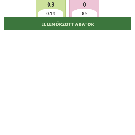
0.3
0
0.1
0
%
%
ELLENŐRZÖTT ADATOK