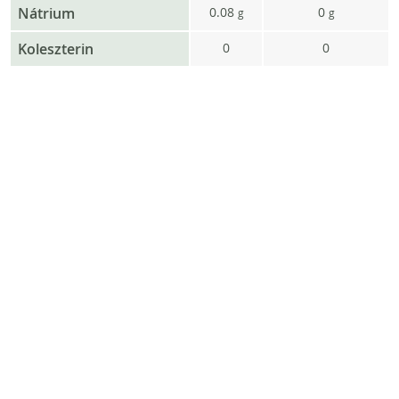
Nátrium
0.08
0
g
g
Koleszterin
0
0