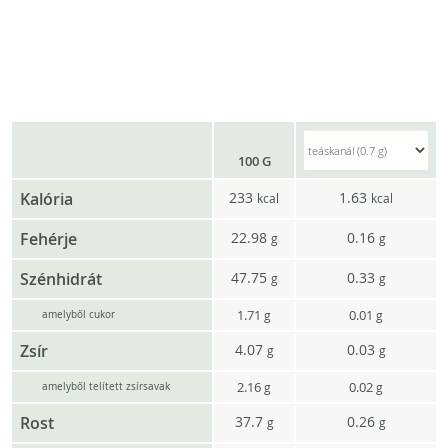
100 G
Kalória
233
1.63
kcal
kcal
Fehérje
22.98
0.16
g
g
Szénhidrát
47.75
0.33
g
g
1.71
0.01
g
g
amelyből cukor
Zsír
4.07
0.03
g
g
2.16
0.02
g
g
amelyből telített zsírsavak
Rost
37.7
0.26
g
g