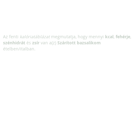
Az fenti
kalóriatáblázat
megmutatja, hogy mennyi
kcal
,
fehérje
,
szénhidrát
és
zsír
van a(z)
Szárított bazsalikom
ételben/italban.