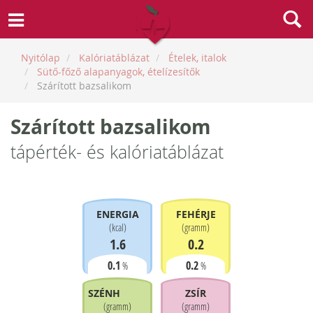
Nyitólap
Kalóriatáblázat
Ételek, italok
Sütő-főző alapanyagok, ételízesítők
Szárított bazsalikom
Szárított bazsalikom
tápérték- és kalóriatáblázat
ENERGIA
FEHÉRJE
(
kcal
)
(
gramm
)
1.6
0.2
0.1
0.2
%
%
SZÉNHIDRÁT
ZSÍR
(
gramm
)
(
gramm
)