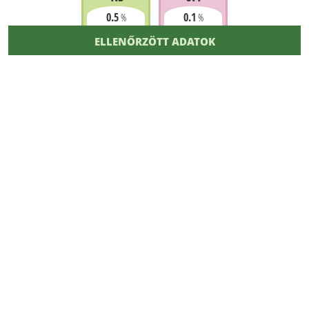
0.5
0.1
%
%
ELLENŐRZÖTT ADATOK