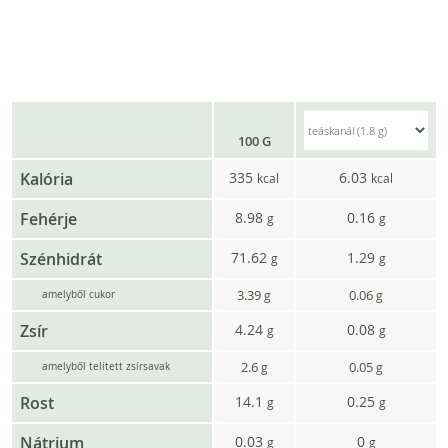
100 G
Kalória
335
6.03
kcal
kcal
Fehérje
8.98
0.16
g
g
Szénhidrát
71.62
1.29
g
g
3.39
0.06
g
g
amelyből cukor
Zsír
4.24
0.08
g
g
2.6
0.05
g
g
amelyből telített zsírsavak
Rost
14.1
0.25
g
g
Nátrium
0.03
0
g
g