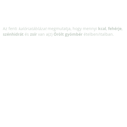
Az fenti
kalóriatáblázat
megmutatja, hogy mennyi
kcal
,
fehérje
,
szénhidrát
és
zsír
van a(z)
Őrölt gyömbér
ételben/italban.