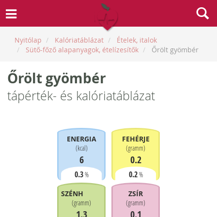
Nyitólap
Kalóriatáblázat
Ételek, italok
Sütő-főző alapanyagok, ételízesítők
Őrölt gyömbér
Őrölt gyömbér
tápérték- és kalóriatáblázat
ENERGIA
FEHÉRJE
(
kcal
)
(
gramm
)
6
0.2
0.3
0.2
%
%
SZÉNHIDRÁT
ZSÍR
(
gramm
)
(
gramm
)
1.3
0.1