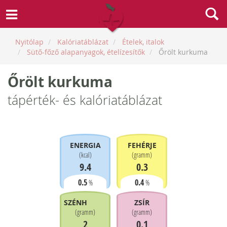
Nyitólap
Kalóriatáblázat
Ételek, italok
Sütő-főző alapanyagok, ételízesítők
Őrölt kurkuma
Őrölt kurkuma
tápérték- és kalóriatáblázat
ENERGIA
FEHÉRJE
(
kcal
)
(
gramm
)
9.4
0.3
0.5
0.4
%
%
SZÉNHIDRÁT
ZSÍR
(
gramm
)
(
gramm
)
2
0.1