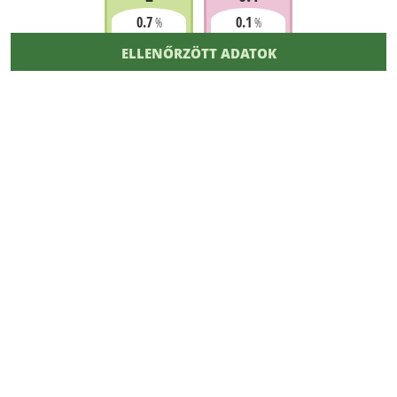
0.7
0.1
%
%
ELLENŐRZÖTT ADATOK