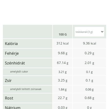
100 G
Kalória
312
9.36
kcal
kcal
Fehérje
9.68
0.29
g
g
Szénhidrát
67.14
2.01
g
g
3.21
0.1
g
g
amelyből cukor
Zsír
3.25
0.1
g
g
1.84
0.06
g
g
amelyből telített zsírsavak
Rost
22.7
0.68
g
g
Nátrium
0.03
0
g
g