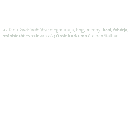
Az fenti
kalóriatáblázat
megmutatja, hogy mennyi
kcal
,
fehérje
,
szénhidrát
és
zsír
van a(z)
Őrölt kurkuma
ételben/italban.