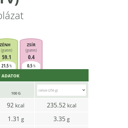
blázat
ZÉNHIDRÁT
ZSÍR
(
gramm
)
(
gramm
)
59.1
0.4
21.5
0.5
%
%
 ADATOK
100 G
92
235.52
kcal
kcal
1.31
3.35
g
g