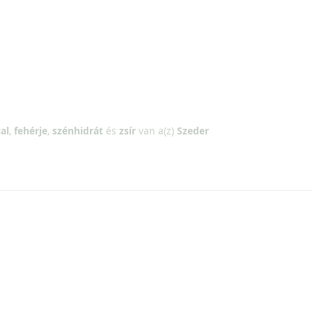
al
,
fehérje
,
szénhidrát
és
zsír
van a(z)
Szeder