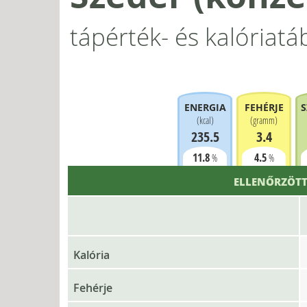
tápérték- és kalóriatá
ENERGIA
FEHÉRJE
S
(
kcal
)
(
gramm
)
235.5
3.4
11.8
4.5
%
%
ELLENŐRZÖTT
Kalória
Fehérje