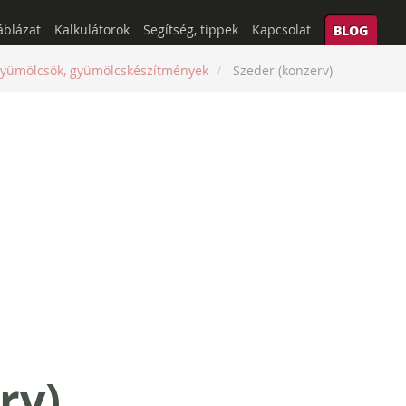
áblázat
Kalkulátorok
Segítség, tippek
Kapcsolat
BLOG
yümölcsök, gyümölcskészítmények
Szeder (konzerv)
rv)