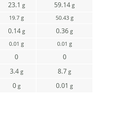
23.1
59.14
g
g
19.7
g
50.43
g
0.14
0.36
g
g
0.01
g
0.01
g
0
0
3.4
8.7
g
g
0
0.01
g
g