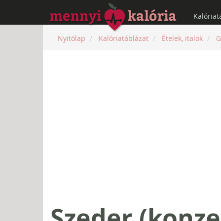
Kalóriat
Nyitólap
Kalóriatáblázat
Ételek, italok
G
Szeder (konze