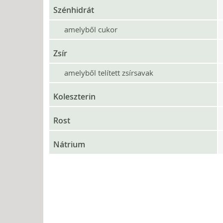
Szénhidrát
amelyből cukor
Zsír
amelyből telített zsírsavak
Koleszterin
Rost
Nátrium