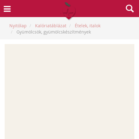
Nyitólap
Kalóriatáblázat
Ételek, italok
Gyümölcsök, gyümölcskészítmények