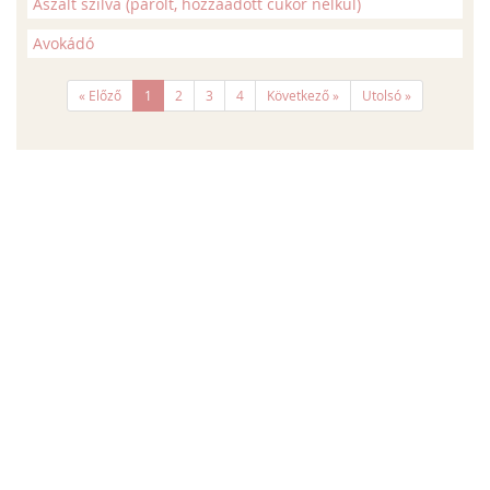
Aszalt szilva (párolt, hozzáadott cukor nélkül)
Avokádó
« Előző
1
2
3
4
Következő »
Utolsó »