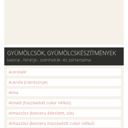
GYÜMÖLCSÖK, GYÜMÖLCSKÉSZÍTMÉNYEK
kalória-, fehérje-, szénhidrát- és zsírtartalma
Acerolalé
Acerola (cseresznye)
Alma
Almalé (hozzáadott cukor nélkül)
Almaszósz (konzerv, édesített, sós)
Almaszósz (konzerv, hozzáadott cukor nélkül)