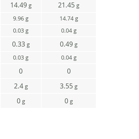
14.49
21.45
g
g
9.96
g
14.74
g
0.03
g
0.04
g
0.33
0.49
g
g
0.03
g
0.04
g
0
0
2.4
3.55
g
g
0
0
g
g