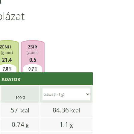
blázat
ZÉNHIDRÁT
ZSÍR
(
gramm
)
(
gramm
)
21.4
0.5
7.8
0.7
%
%
 ADATOK
100 G
57
84.36
kcal
kcal
0.74
1.1
g
g