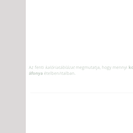
Az fenti
kalóriatáblázat
megmutatja, hogy mennyi
kc
áfonya
ételben/italban.