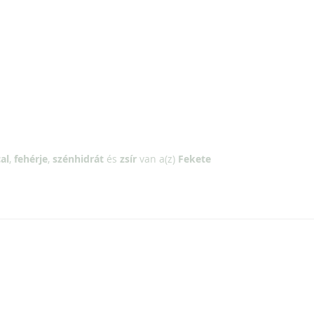
al
,
fehérje
,
szénhidrát
és
zsír
van a(z)
Fekete