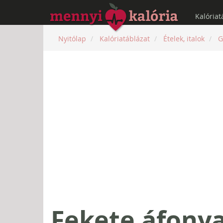
Kalóriat
Nyitólap
Kalóriatáblázat
Ételek, italok
G
Fekete áfony