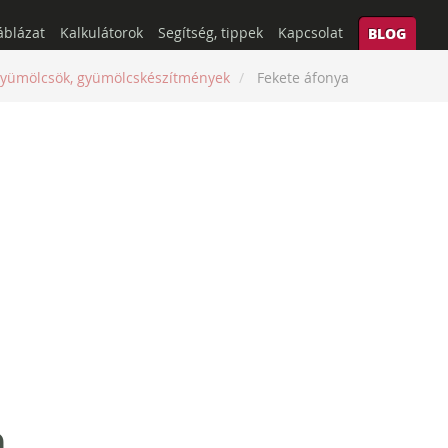
áblázat
Kalkulátorok
Segítség, tippek
Kapcsolat
BLOG
yümölcsök, gyümölcskészítmények
Fekete áfonya
a