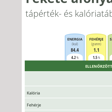
tápérték- és kalóriatá
ENERGIA
FEHÉRJE
S
(
kcal
)
(
gramm
)
84.4
1.1
4.2
1.5
%
%
ELLENŐRZÖTT
Kalória
Fehérje