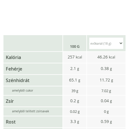
100 G
Kalória
257
46.26
kcal
kcal
Fehérje
2.1
0.38
g
g
Szénhidrát
65.1
11.72
g
g
39
7.02
g
g
amelyből cukor
Zsír
0.2
0.04
g
g
0.02
0
g
g
amelyből telített zsírsavak
Rost
3.3
0.59
g
g