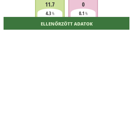
11.7
0
4.3
0.1
%
%
ELLENŐRZÖTT ADATOK