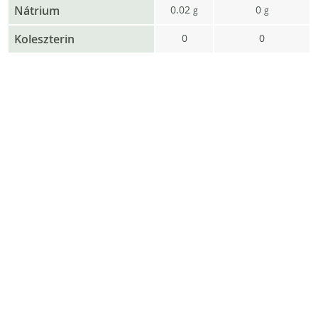
Nátrium
0.02
0
g
g
Koleszterin
0
0