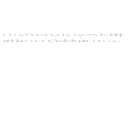
Az fenti
kalóriatáblázat
megmutatja, hogy mennyi
kcal
,
fehérje
,
szénhidrát
és
zsír
van a(z)
Aszaltszilva-püré
ételben/italban.