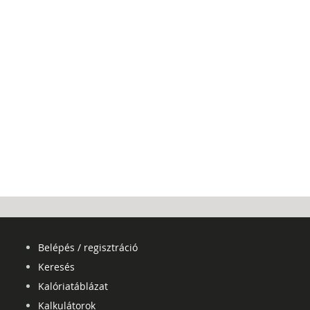
Belépés / regisztráció
Keresés
Kalóriatáblázat
Kalkulátorok