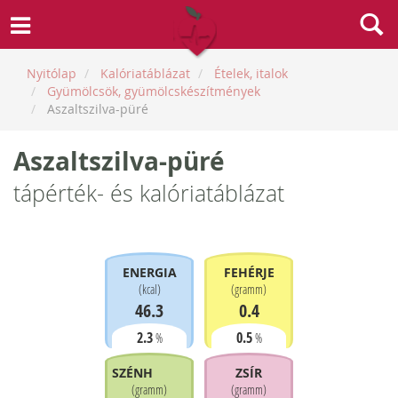
Nyitólap
Kalóriatáblázat
Ételek, italok
Gyümölcsök, gyümölcskészítmények
Aszaltszilva-püré
Aszaltszilva-püré
tápérték- és kalóriatáblázat
ENERGIA
FEHÉRJE
(
kcal
)
(
gramm
)
46.3
0.4
2.3
0.5
%
%
SZÉNHIDRÁT
ZSÍR
(
gramm
)
(
gramm
)