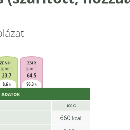
blázat
ZÉNHIDRÁT
ZSÍR
(
gramm
)
(
gramm
)
23.7
64.5
8.6
96.3
%
%
 ADATOK
100 G
660
kcal