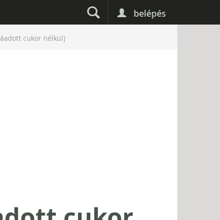
belépés
záadott cukor nélkül)
adott cukor