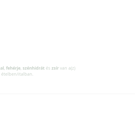
al
,
fehérje
,
szénhidrát
és
zsír
van a(z)
ételben/italban.