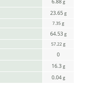
6.88
g
23.65
g
7.35
g
64.53
g
57.22
g
0
16.3
g
0.04
g