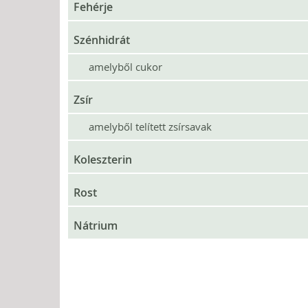
Fehérje
Szénhidrát
amelyből cukor
Zsír
amelyből telített zsírsavak
Koleszterin
Rost
Nátrium