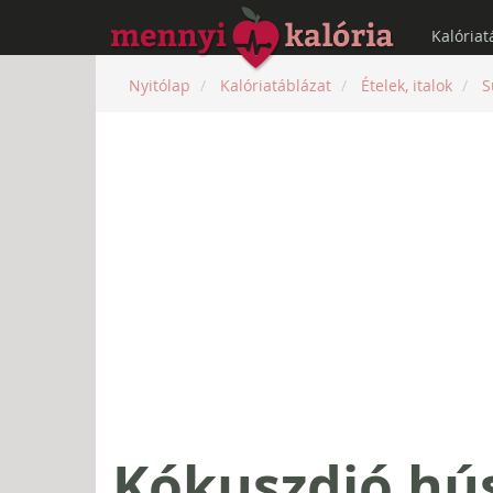
Kalóriat
Nyitólap
Kalóriatáblázat
Ételek, italok
S
Kókuszdió hús