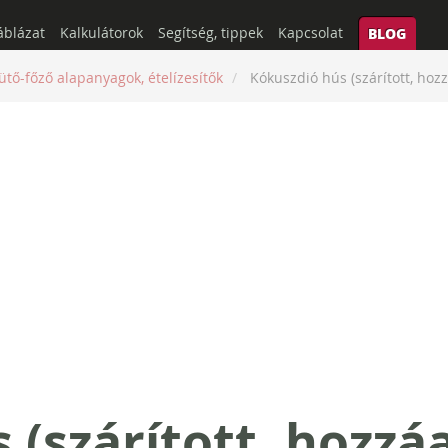
áblázat
Kalkulátorok
Segítség, tippek
Kapcsolat
BLOG
ütő-főző alapanyagok, ételízesítők
Kókuszdió hús (szárított, hoz
 (szárított, hozzá