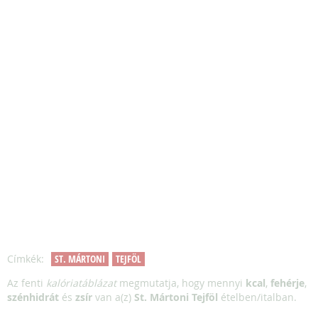
Címkék:
ST. MÁRTONI
TEJFÖL
Az fenti
kalóriatáblázat
megmutatja, hogy mennyi
kcal
,
fehérje
,
szénhidrát
és
zsír
van a(z)
St. Mártoni Tejföl
ételben/italban.