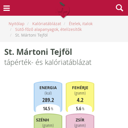
Nyitólap
Kalóriatáblázat
Ételek, italok
Sütő-főző alapanyagok, ételízesítők
St. Mártoni Tejföl
St. Mártoni Tejföl
tápérték- és kalóriatáblázat
ENERGIA
FEHÉRJE
(
kcal
)
(
gramm
)
289.2
4.2
14.5
5.6
%
%
SZÉNHIDRÁT
ZSÍR
(
gramm
)
(
gramm
)