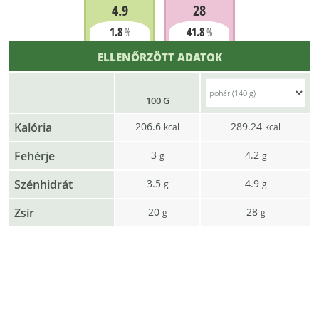
4.9
28
1.8
41.8
%
%
ELLENŐRZÖTT ADATOK
100 G
Kalória
206.6
289.24
kcal
kcal
Fehérje
3
4.2
g
g
Szénhidrát
3.5
4.9
g
g
Zsír
20
28
g
g