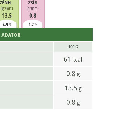
ZÉNHIDRÁT
ZSÍR
(
gramm
)
(
gramm
)
13.5
0.8
4.9
1.2
%
%
 ADATOK
100 G
61
kcal
0.8
g
13.5
g
0.8
g