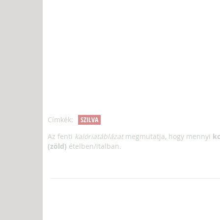
Címkék:
SZILVA
Az fenti
kalóriatáblázat
megmutatja, hogy mennyi
kc
(zöld)
ételben/italban.