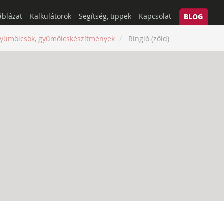
áblázat
Kalkulátorok
Segítség, tippek
Kapcsolat
BLOG
yümölcsök, gyümölcskészítmények
Ringló (zöld)