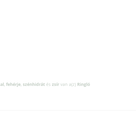
al
,
fehérje
,
szénhidrát
és
zsír
van a(z)
Ringló