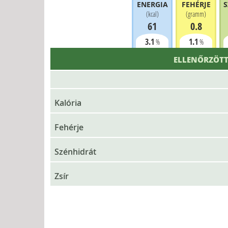
ENERGIA
FEHÉRJE
S
(
kcal
)
(
gramm
)
61
0.8
3.1
1.1
%
%
ELLENŐRZÖTT
Kalória
Fehérje
Szénhidrát
Zsír