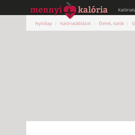
Kalóriat
Nyitólap
Kalóriatáblázat
Ételek, italok
G