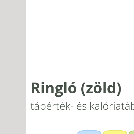
Ringló (zöld)
tápérték- és kalóriatá