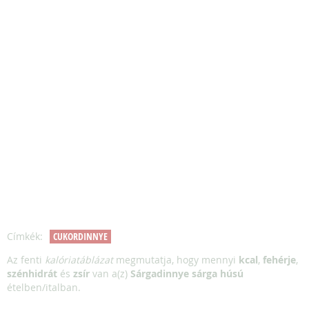
Címkék:
CUKORDINNYE
Az fenti
kalóriatáblázat
megmutatja, hogy mennyi
kcal
,
fehérje
,
szénhidrát
és
zsír
van a(z)
Sárgadinnye sárga húsú
ételben/italban.