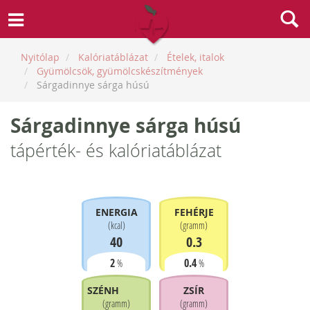
Nyitólap
Kalóriatáblázat
Ételek, italok
Gyümölcsök, gyümölcskészítmények
Sárgadinnye sárga húsú
Sárgadinnye sárga húsú
tápérték- és kalóriatáblázat
ENERGIA
FEHÉRJE
(
kcal
)
(
gramm
)
40
0.3
2
0.4
%
%
SZÉNHIDRÁT
ZSÍR
(
gramm
)
(
gramm
)