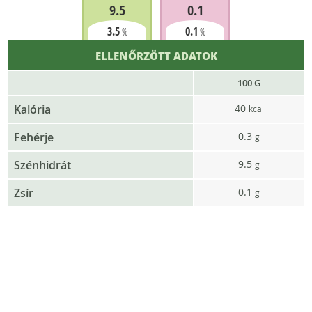
9.5
0.1
3.5
0.1
%
%
ELLENŐRZÖTT ADATOK
100 G
Kalória
40
kcal
Fehérje
0.3
g
Szénhidrát
9.5
g
Zsír
0.1
g