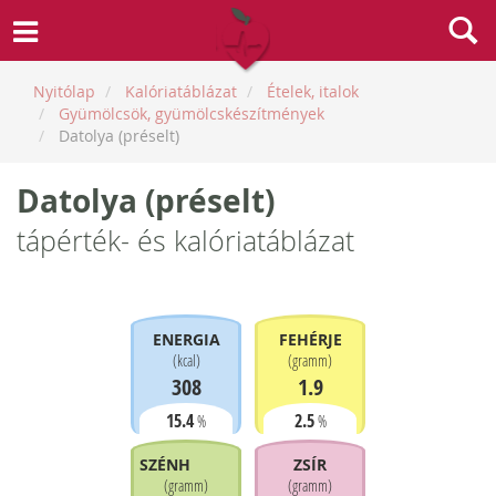
Nyitólap
Kalóriatáblázat
Ételek, italok
Gyümölcsök, gyümölcskészítmények
Datolya (préselt)
Datolya (préselt)
tápérték- és kalóriatáblázat
ENERGIA
FEHÉRJE
(
kcal
)
(
gramm
)
308
1.9
15.4
2.5
%
%
SZÉNHIDRÁT
ZSÍR
(
gramm
)
(
gramm
)