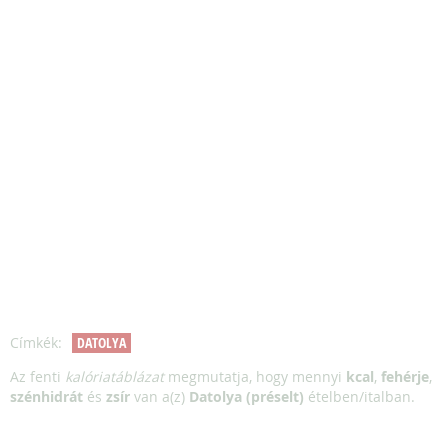
Címkék:
DATOLYA
Az fenti
kalóriatáblázat
megmutatja, hogy mennyi
kcal
,
fehérje
,
szénhidrát
és
zsír
van a(z)
Datolya (préselt)
ételben/italban.