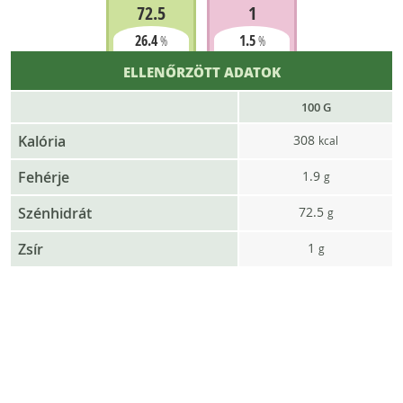
72.5
1
26.4
1.5
%
%
ELLENŐRZÖTT ADATOK
100 G
Kalória
308
kcal
Fehérje
1.9
g
Szénhidrát
72.5
g
Zsír
1
g