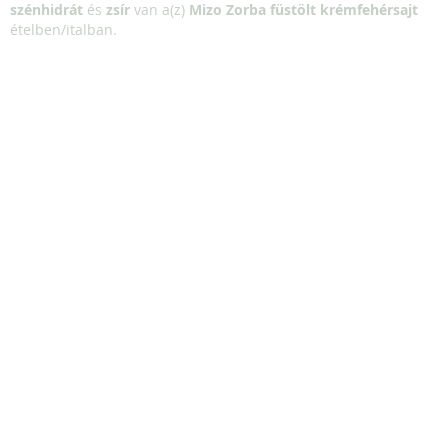
szénhidrát
és
zsír
van a(z)
Mizo Zorba füstölt krémfehérsajt
ételben/italban.