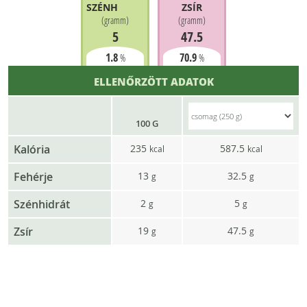
SZÉNHIDRÁT
ZSÍR
(
gramm
)
(
gramm
)
5
47.5
1.8
70.9
%
%
ELLENŐRZÖTT ADATOK
100 G
Kalória
235
587.5
kcal
kcal
Fehérje
13
32.5
g
g
Szénhidrát
2
5
g
g
Zsír
19
47.5
g
g