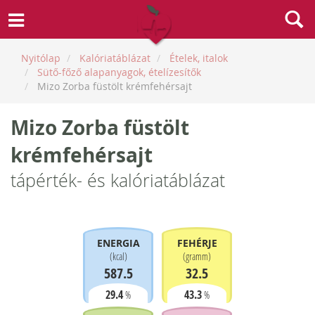
Nyitólap
Kalóriatáblázat
Ételek, italok
Sütő-főző alapanyagok, ételízesítők
Mizo Zorba füstölt krémfehérsajt
Mizo Zorba füstölt
krémfehérsajt
tápérték- és kalóriatáblázat
ENERGIA
FEHÉRJE
(
kcal
)
(
gramm
)
587.5
32.5
29.4
43.3
%
%