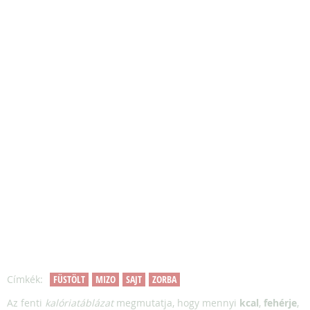
Címkék:
FÜSTÖLT
MIZO
SAJT
ZORBA
Az fenti
kalóriatáblázat
megmutatja, hogy mennyi
kcal
,
fehérje
,