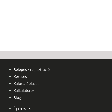
Belépés / regisztráció
Keresés
Kalóriatáblázat
Kalkulátorok
Blog
Írj nekünk!