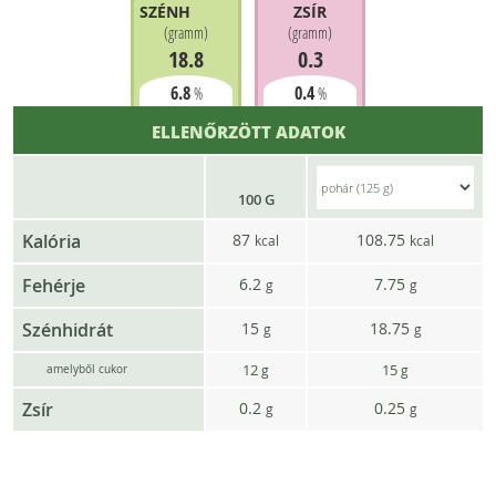
SZÉNHIDRÁT
ZSÍR
(
gramm
)
(
gramm
)
18.8
0.3
6.8
0.4
%
%
ELLENŐRZÖTT ADATOK
100 G
Kalória
87
108.75
kcal
kcal
Fehérje
6.2
7.75
g
g
Szénhidrát
15
18.75
g
g
12
15
g
g
amelyből cukor
Zsír
0.2
0.25
g
g