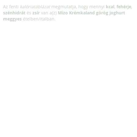
Az fenti
kalóriatáblázat
megmutatja, hogy mennyi
kcal
,
fehérje
,
szénhidrát
és
zsír
van a(z)
Mizo Krémkaland görög joghurt
meggyes
ételben/italban.