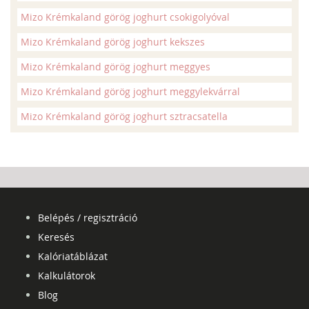
Mizo Krémkaland görög joghurt csokigolyóval
Mizo Krémkaland görög joghurt kekszes
Mizo Krémkaland görög joghurt meggyes
Mizo Krémkaland görög joghurt meggylekvárral
Mizo Krémkaland görög joghurt sztracsatella
Belépés / regisztráció
Keresés
Kalóriatáblázat
Kalkulátorok
Blog