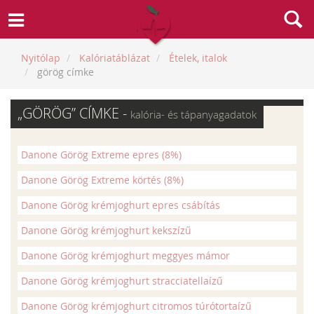
Nyitólap
Kalóriatáblázat
Ételek, italok
görög címke
„GÖRÖG” CÍMKE -
kalória- és tápanyagadatok
Danone Görög Extreme epres (8%)
Danone Görög Extreme körtés (8%)
Danone Görög krémjoghurt epres csábítás
Danone Görög krémjoghurt kekszízű
Danone Görög krémjoghurt meggyes mámor
Danone Görög krémjoghurt stracciatellaízű
Danone Görög krémjoghurt citromos túrótortaízű