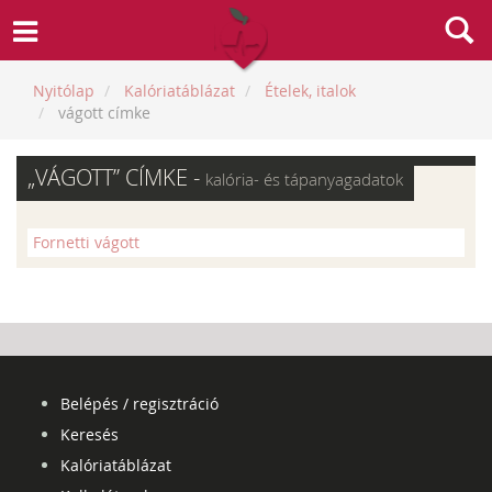
Nyitólap
Kalóriatáblázat
Ételek, italok
vágott címke
„VÁGOTT” CÍMKE -
kalória- és tápanyagadatok
Fornetti vágott
Belépés / regisztráció
Keresés
Kalóriatáblázat