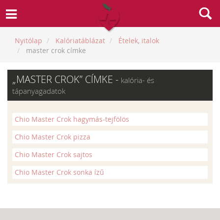
Nyitólap
Kalóriatáblázat
Ételek, italok
master crok címke
„MASTER CROK” CÍMKE -
kalória- és
tápanyagadatok
Chio Master Crok hagymás-tejfölös
Chio Master Crok pizza
Chio Master Crok sajtos
Chio Master Crok sonka ízű