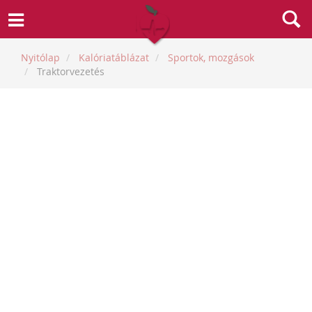
Nyitólap
Kalóriatáblázat
Sportok, mozgások
Traktorvezetés