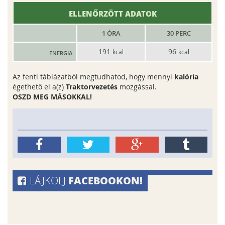
ELLENŐRZÖTT ADATOK
1 ÓRA
30
PERC
191
96
kcal
kcal
ENERGIA
Az fenti táblázatból megtudhatod, hogy mennyi
kalória
égethető el a(z)
Traktorvezetés
mozgással.
OSZD MEG MÁSOKKAL!
FACEBOOKON!
LÁJKOLJ