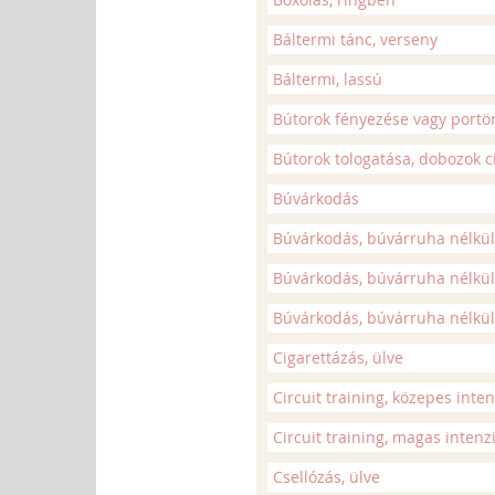
Báltermi tánc, verseny
Báltermi, lassú
Bútorok fényezése vagy portör
Bútorok tologatása, dobozok c
Búvárkodás
Búvárkodás, búvárruha nélkül,
Búvárkodás, búvárruha nélkül
Búvárkodás, búvárruha nélkül,
Cigarettázás, ülve
Circuit training, közepes inten
Circuit training, magas intenz
Csellózás, ülve