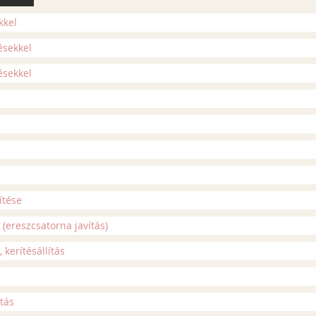
kkel
ésekkel
ésekkel
ítése
(ereszcsatorna javítás)
kerítésállítás
utás