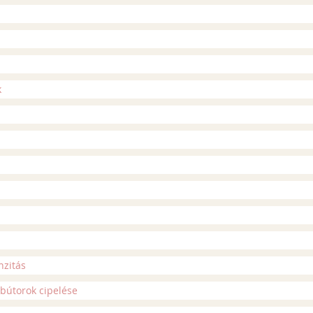
k
nzitás
 bútorok cipelése