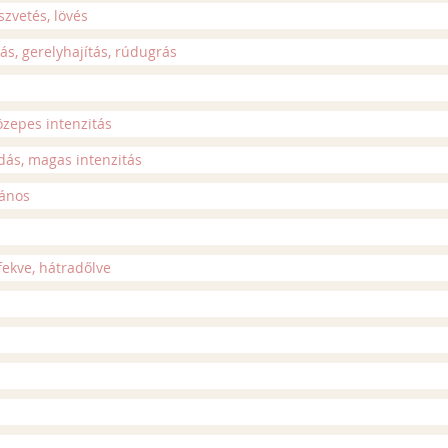
szvetés, lövés
ás, gerelyhajítás, rúdugrás
özepes intenzitás
adás, magas intenzitás
lános
fekve, hátradőlve