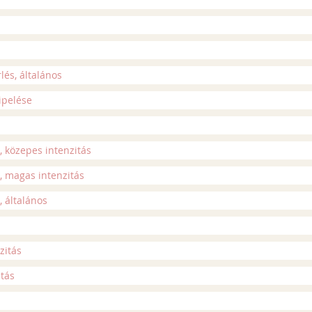
lés, általános
ipelése
 közepes intenzitás
, magas intenzitás
 általános
zitás
itás