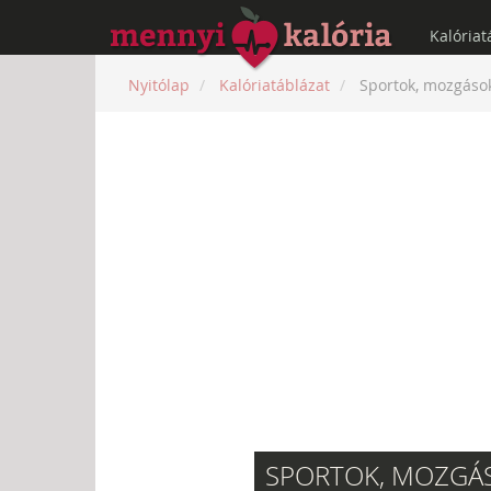
Kalóriat
Nyitólap
Kalóriatáblázat
Sportok, mozgáso
SPORTOK, MOZGÁ