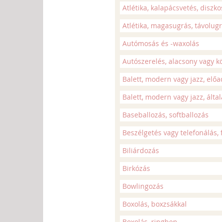
Atlétika, kalapácsvetés, diszko
Atlétika, magasugrás, távolugr
Autómosás és -waxolás
Autószerelés, alacsony vagy k
Balett, modern vagy jazz, elő
Balett, modern vagy jazz, álta
Baseballozás, softballozás
Beszélgetés vagy telefonálás, 
Biliárdozás
Birkózás
Bowlingozás
Boxolás, boxzsákkal
Boxolás, ringben