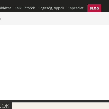
áblázat
Kalkulátorok
Segítség, tippek
Kapcsolat
BLOG
k
SOK