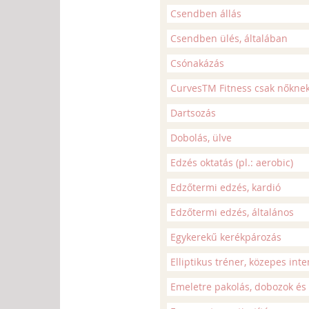
Csendben állás
Csendben ülés, általában
Csónakázás
CurvesTM Fitness csak nőkne
Dartsozás
Dobolás, ülve
Edzés oktatás (pl.: aerobic)
Edzőtermi edzés, kardió
Edzőtermi edzés, általános
Egykerekű kerékpározás
Elliptikus tréner, közepes inte
Emeletre pakolás, dobozok és