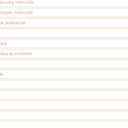
alacsony intenzitás
közepes intenzitás
ok járkálással
lása
olása az emeletre
ás