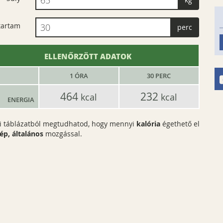
tartam
perc
ELLENŐRZÖTT ADATOK
1 ÓRA
30
PERC
464
232
kcal
kcal
ENERGIA
ti táblázatból megtudhatod, hogy mennyi
kalória
égethető el
ép, általános
mozgással.