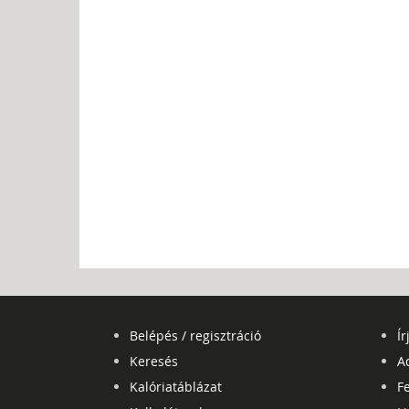
Belépés / regisztráció
Ír
Keresés
A
Kalóriatáblázat
Fe