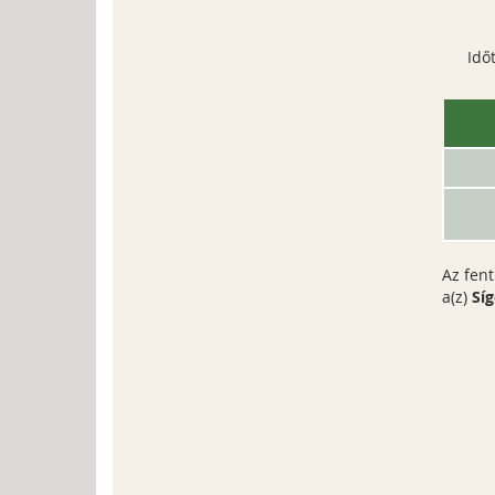
Idő
Az fen
a(z)
Síg