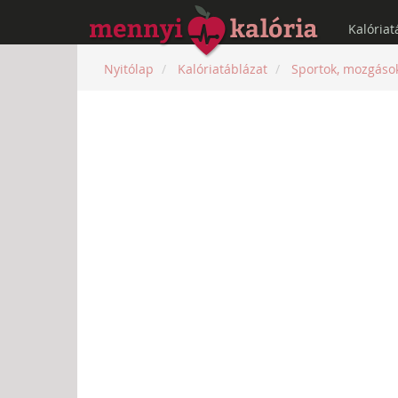
Kalóriat
Nyitólap
Kalóriatáblázat
Sportok, mozgáso