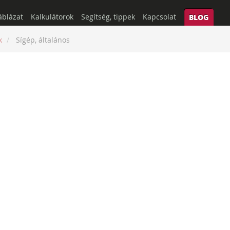
áblázat
Kalkulátorok
Segítség, tippek
Kapcsolat
BLOG
k
Sígép, általános