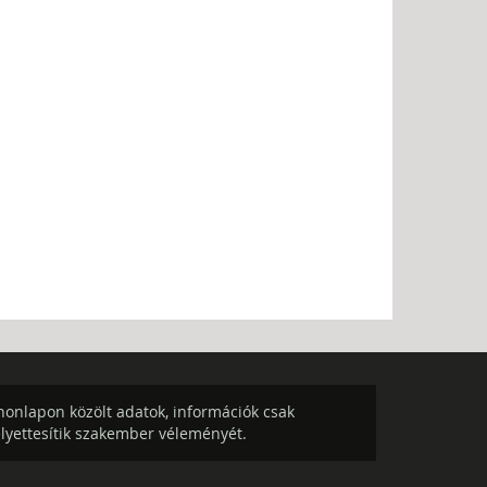
onlapon közölt adatok, információk csak
elyettesítik szakember véleményét.