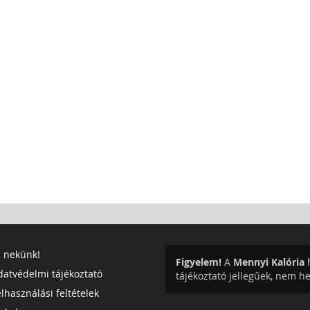
j nekünk!
Figyelem!
A
Mennyi Kalória
h
datvédelmi tájékoztató
tájékoztató jellegűek, nem h
lhasználási feltételek