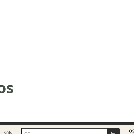
os
O
Súly
kg