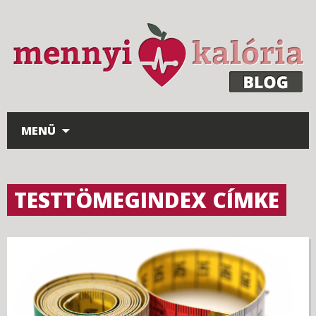
Ugrás a tartalomhoz
MENÜ
TESTTÖMEGINDEX CÍMKE