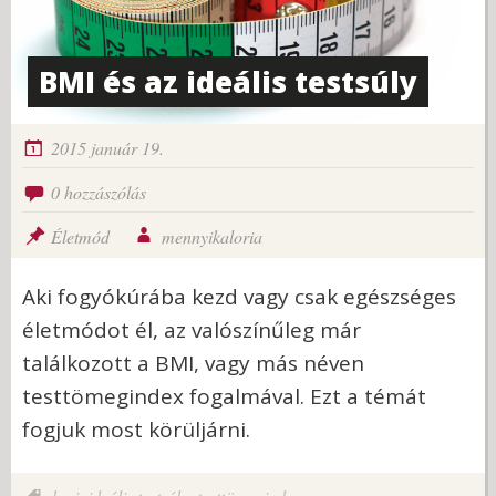
BMI és az ideális testsúly
2015 január 19.
0 hozzászólás
Életmód
mennyikaloria
Aki fogyókúrába kezd vagy csak egészséges
életmódot él, az valószínűleg már
találkozott a BMI, vagy más néven
testtömegindex fogalmával. Ezt a témát
fogjuk most körüljárni.