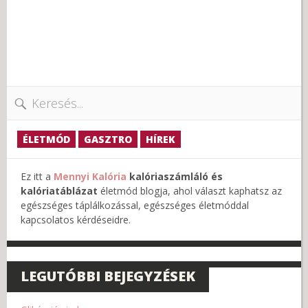
Keresés:
ÉLETMÓD
GASZTRO
HÍREK
Ez itt a
Mennyi Kalória
kalóriaszámláló és
kalóriatáblázat
életmód blogja, ahol választ kaphatsz az
egészséges táplálkozással, egészséges életmóddal
kapcsolatos kérdéseidre.
LEGUTÓBBI BEJEGYZÉSEK