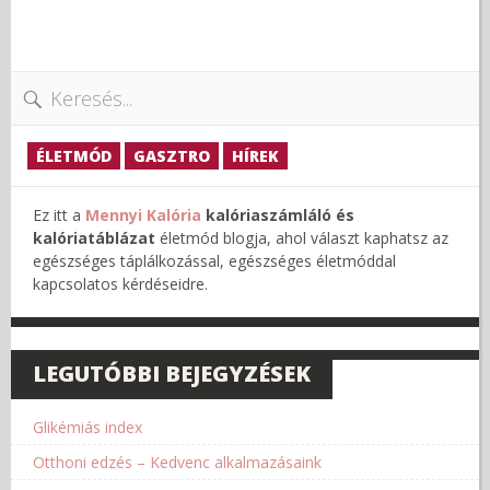
Keresés:
ÉLETMÓD
GASZTRO
HÍREK
Ez itt a
Mennyi Kalória
kalóriaszámláló és
kalóriatáblázat
életmód blogja, ahol választ kaphatsz az
egészséges táplálkozással, egészséges életmóddal
kapcsolatos kérdéseidre.
LEGUTÓBBI BEJEGYZÉSEK
Glikémiás index
Otthoni edzés – Kedvenc alkalmazásaink