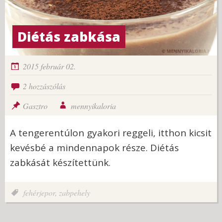
Diétás zabkása
2015 február 02.
2 hozzászólás
Gasztro
mennyikaloria
A tengerentúlon gyakori reggeli, itthon kicsit
kevésbé a mindennapok része. Diétás
zabkását készítettünk.
fehérjepor
,
zabpehely