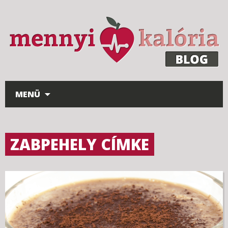
Ugrás a tartalomhoz
MENÜ
ZABPEHELY CÍMKE