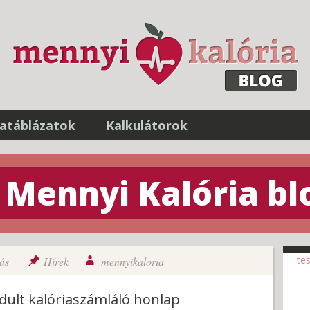
iatáblázatok
Kalkulátorok
a Mennyi Kalória bl
te
ás
Hírek
mennyikaloria
ult kalóriaszámláló honlap