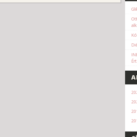
Gl
Ot
al
Kó
Di
IN
Ér
A
202
20
20
20