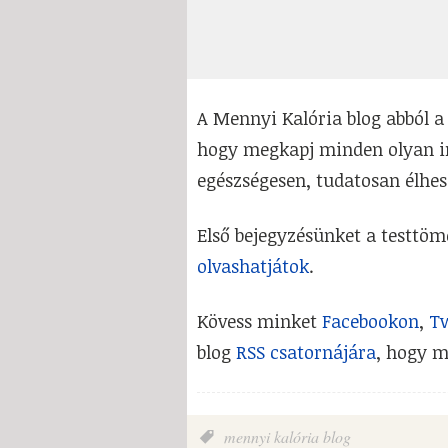
A Mennyi Kalória blog abból a 
hogy megkapj minden olyan i
egészségesen, tudatosan élhes
Első bejegyzésünket a testtöme
olvashatjátok
.
Kövess minket
Facebookon
,
Tw
blog
RSS csatornájára
, hogy m
mennyi kalória blog