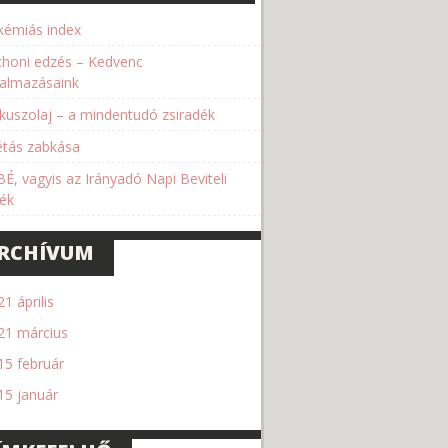
ikémiás index
thoni edzés – Kedvenc
kalmazásaink
kuszolaj – a mindentudó zsiradék
étás zabkása
BÉ, vagyis az Irányadó Napi Beviteli
ték
RCHÍVUM
1 április
21 március
15 február
15 január