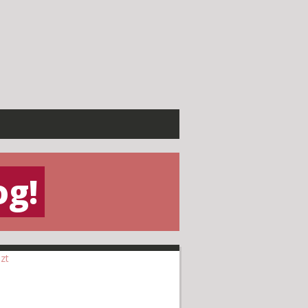
og!
szt