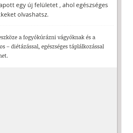
apott egy új felületet , ahol egészséges
keket olvashatsz.
eszköze a fogyókúrázni vágyóknak és a
s – diétázással, egészséges táplálkozással
het.