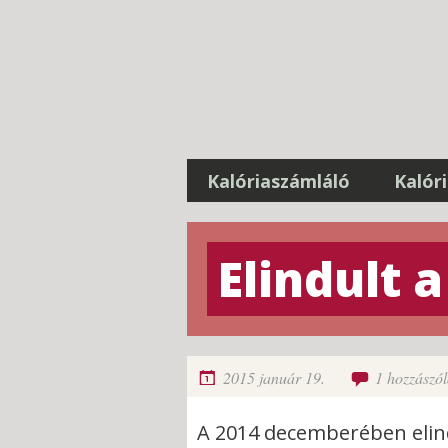
Ugrás a tartalomhoz
Kalóriaszámláló
Kalór
Elindult 
2015 január 19.
1 hozzászól
A 2014 decemberében elind