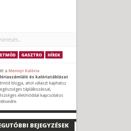
és:
LETMÓD
GASZTRO
HÍREK
itt a
Mennyi Kalória
lóriaszámláló és kalóriatáblázat
etmód blogja, ahol választ kaphatsz
 egészséges táplálkozással,
észséges életmóddal kapcsolatos
rdéseidre.
EGUTÓBBI BEJEGYZÉSEK