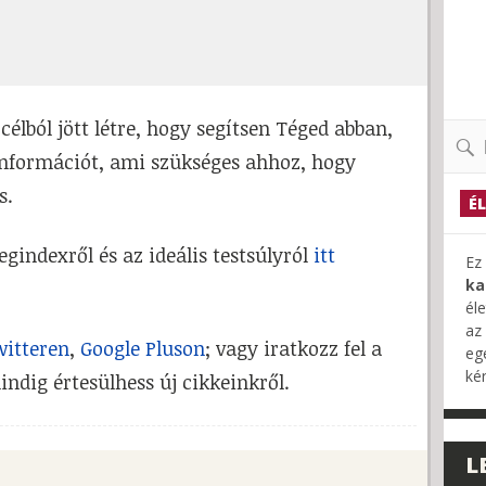
célból jött létre, hogy segítsen Téged abban,
Keres
nformációt, ami szükséges ahhoz, hogy
s.
É
gindexről és az ideális testsúlyról
itt
Ez 
ka
él
az
itteren
,
Google Pluson
; vagy iratkozz fel a
eg
ké
indig értesülhess új cikkeinkről.
L