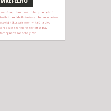
ÍMKEFELHŐ
almazás
app
bmi
covid
fehérjepor
gda
GI
kémiás index
ideális testsúly
inbé
koronavírus
uszolaj
kókuszzsír
mennyi kalória blog
honi edzés
szénhidrát
telített zsírsav
ttömegindex
zabpehely
zsír