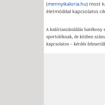
(
mennyikaloria.hu
) most k
életmóddal kapcsolatos cik
A kalóriaszámlálás hatékony 
sportolóknak, de közben számo
kapcsolatos – kérdés felmerül